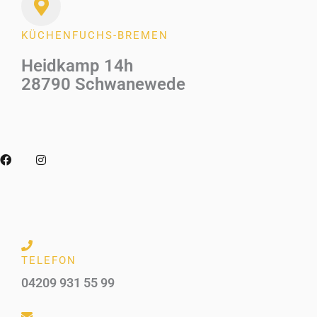
KÜCHENFUCHS-BREMEN
Heidkamp 14h
28790 Schwanewede
F
I
a
n
c
s
e
t
b
a
o
g
o
r
k
a
m
TELEFON
04209 931 55 99