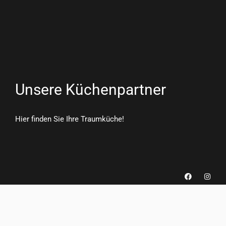
Unsere Küchenpartner
Hier finden Sie Ihre Traumküche!
F
I
a
n
c
s
e
t
b
a
o
g
o
r
k
a